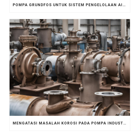
POMPA GRUNDFOS UNTUK SISTEM PENGELOLAAN AIR LIMBAH PERKOTAAN
MENGATASI MASALAH KOROSI PADA POMPA INDUSTRI, CEK DI SINI!