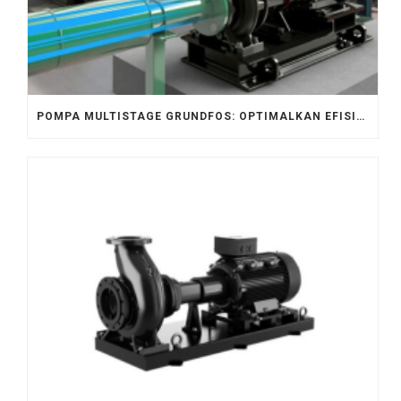
POMPA MULTISTAGE GRUNDFOS: OPTIMALKAN EFISIENSI OPERASIONAL