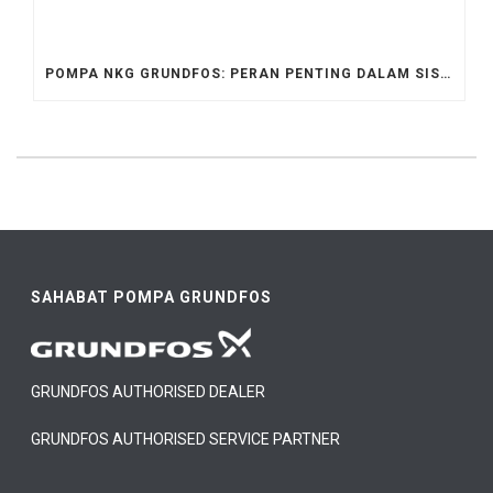
POMPA NKG GRUNDFOS: PERAN PENTING DALAM SISTEM PEMANASAN SENTRAL
SAHABAT POMPA GRUNDFOS
GRUNDFOS AUTHORISED DEALER
GRUNDFOS AUTHORISED SERVICE PARTNER