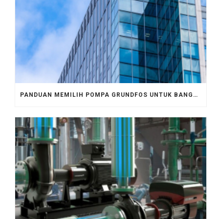
PANDUAN MEMILIH POMPA GRUNDFOS UNTUK BANGUNAN KOMERSIAL