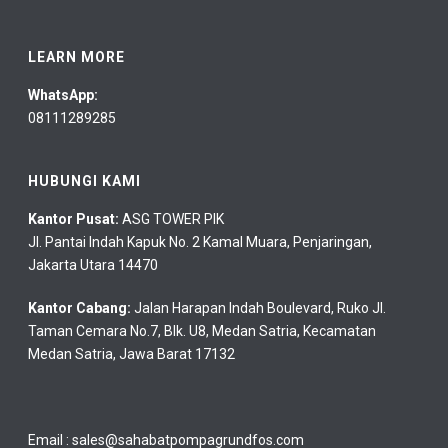
LEARN MORE
WhatsApp:
08111289285
HUBUNGI KAMI
Kantor Pusat:
ASG TOWER PIK
Jl. Pantai Indah Kapuk No. 2 Kamal Muara, Penjaringan,
Jakarta Utara 14470
Kantor Cabang:
Jalan Harapan Indah Boulevard, Ruko Jl.
Taman Cemara No.7, Blk. U8, Medan Satria, Kecamatan
Medan Satria, Jawa Barat 17132
Email :
sales@sahabatpompagrundfos.com