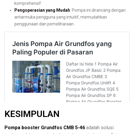
komprehensif.
Pengoperasian yang Mudah
: Pompa ini dirancang dengan
antarmuka pengguna yang intuitif, memudahkan
penggunaan dan pemeliharaan.
KESIMPULAN
Pompa booster Grundfos CMB 5-46
adalah solusi