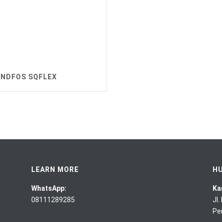
NDFOS SQFLEX
LEARN MORE
HU
WhatsApp:
Ka
08111289285
Jl
Pe