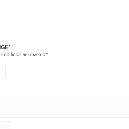
NGE”
ired fields are marked
*