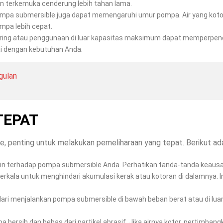
sen terkemuka cenderung lebih tahan lama.
 pompa submersible juga dapat memengaruhi umur pompa. Air yang koto
mpa lebih cepat.
ring atau penggunaan di luar kapasitas maksimum dapat memperpen
i dengan kebutuhan Anda.
gulan
TEPAT
penting untuk melakukan pemeliharaan yang tepat. Berikut ada
tin terhadap pompa submersible Anda. Perhatikan tanda-tanda keaus
erkala untuk menghindari akumulasi kerak atau kotoran di dalamnya. 
ndari menjalankan pompa submersible di bawah beban berat atau di lu
pa bersih dan bebas dari partikel abrasif. Jika airnya kotor, pertimban