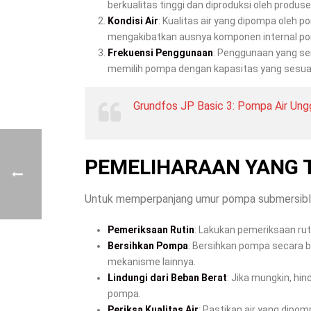
berkualitas tinggi dan diproduksi oleh produ
Kondisi Air
: Kualitas air yang dipompa oleh
mengakibatkan ausnya komponen internal po
Frekuensi Penggunaan
: Penggunaan yang se
memilih pompa dengan kapasitas yang sesua
Grundfos JP Basic 3: Pompa Air Ung
PEMELIHARAAN YANG 
Untuk memperpanjang umur pompa submersible, 
Pemeriksaan Rutin
: Lakukan pemeriksaan ru
Bersihkan Pompa
: Bersihkan pompa secara b
mekanisme lainnya.
Lindungi dari Beban Berat
: Jika mungkin, hi
pompa.
Periksa Kualitas Air
: Pastikan air yang dipom