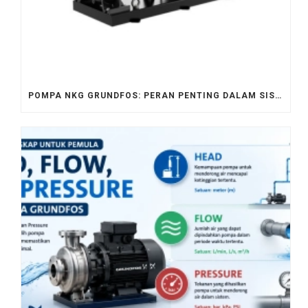
POMPA NKG GRUNDFOS: PERAN PENTING DALAM SISTEM PEMANASAN SENTRAL