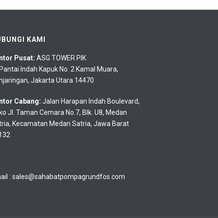
UBUNGI KAMI
ntor Pusat:
ASG TOWER PIK
. Pantai Indah Kapuk No. 2 Kamal Muara,
njaringan, Jakarta Utara 14470
ntor Cabang:
Jalan Harapan Indah Boulevard,
ko Jl. Taman Cemara No.7, Blk. U8, Medan
tria, Kecamatan Medan Satria, Jawa Barat
132
ail :
sales@sahabatpompagrundfos.com