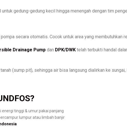
deal untuk gedung-gedung kecil hingga menengah dengan tim penge
an pompa secara otomatis. Cocok untuk area yang membutuhkan 
sible Drainage Pump
dan
DPK/DWK
telah terbukti handal dal
ah (sump pit), sehingga air bisa langsung dialirkan ke sungai, k
UNDFOS?
i energi tinggi & umur pakai panjang
 bercampur lumpur atau limbah banjir
Indonesia