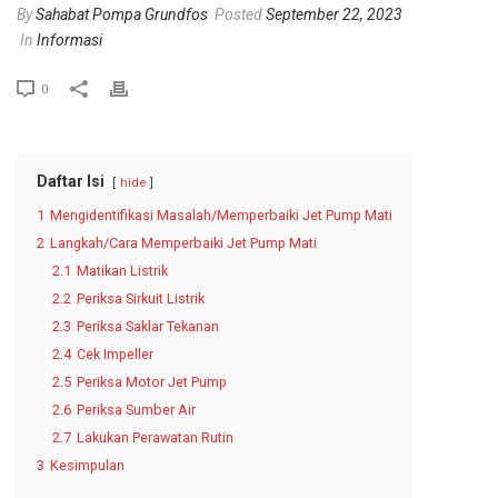
By
Sahabat Pompa Grundfos
Posted
September 22, 2023
In
Informasi
0
Daftar Isi
hide
1
Mengidentifikasi Masalah/Memperbaiki Jet Pump Mati
2
Langkah/Cara Memperbaiki Jet Pump Mati
2.1
Matikan Listrik
2.2
Periksa Sirkuit Listrik
2.3
Periksa Saklar Tekanan
2.4
Cek Impeller
2.5
Periksa Motor Jet Pump
2.6
Periksa Sumber Air
2.7
Lakukan Perawatan Rutin
3
Kesimpulan